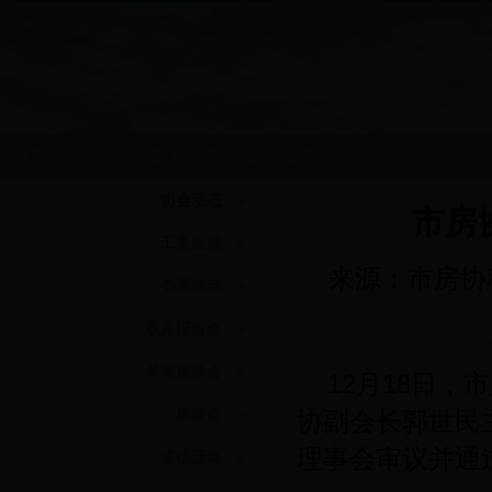
你所在的位置：
首页
>
协会工作
>
协会动态
协会动态
市房
工委近况
来源：市房协
会员活动
双月报告会
单月座谈会
12月18日
房展会
协副会长郭世民
理事会审议并通过了
诚信活动