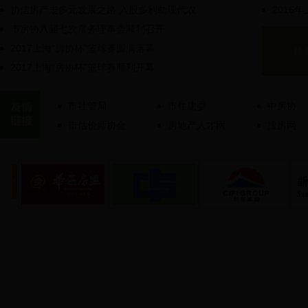
协信房产走多元发展之路 入股多利助现代农
2016
市房协八届七次常务理事会顺利召开
2017上海“房协杯”篮球赛圆满落幕
楼
2017上海“房协杯”篮球赛顺利开幕
市社管局
市住建委
中房协
市估价师协会
房地产人才网
搜房网