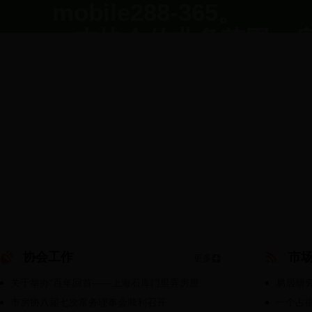
mobile288-365。
本协会的业务范围：
业培训，行业评比、优
询、国内外行业信息交
围绕“提供服务、反映
近几年来，本协会在提
作”和“自选动作”相结
平。
协会工作
市
更多
关于举办“百年回首——上海石库门里弄房屋
易居研究
市房协八届七次常务理事会顺利召开
一个占